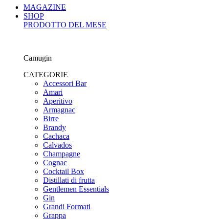
MAGAZINE
SHOP
PRODOTTO DEL MESE
Camugin
CATEGORIE
Accessori Bar
Amari
Aperitivo
Armagnac
Birre
Brandy
Cachaca
Calvados
Champagne
Cognac
Cocktail Box
Distillati di frutta
Gentlemen Essentials
Gin
Grandi Formati
Grappa