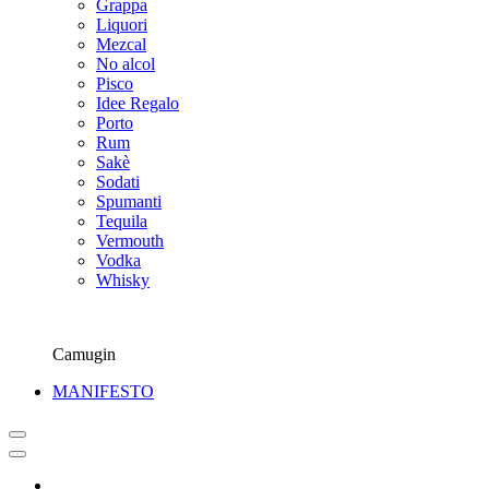
Grappa
Liquori
Mezcal
No alcol
Pisco
Idee Regalo
Porto
Rum
Sakè
Sodati
Spumanti
Tequila
Vermouth
Vodka
Whisky
Camugin
MANIFESTO