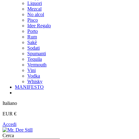
Liquori
Mezcal
No alcol
Pisco
Idee Regalo
Porto
Rum
Sakè
Sodati
Spumanti
Tequila
Vermouth
Vini
Vodka
Whisky
MANIFESTO
Italiano
EUR €
Accedi
Cerca