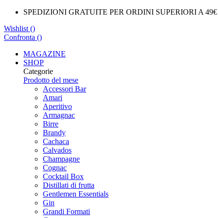
SPEDIZIONI GRATUITE PER ORDINI SUPERIORI A 49€
Wishlist (
)
Confronta (
)
MAGAZINE
SHOP
Categorie
Prodotto del mese
Accessori Bar
Amari
Aperitivo
Armagnac
Birre
Brandy
Cachaca
Calvados
Champagne
Cognac
Cocktail Box
Distillati di frutta
Gentlemen Essentials
Gin
Grandi Formati