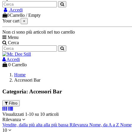
Accedi
0
Carrello
/
Empty
Your cart
×
Non ci sono più articoli nel tuo carrello
Menu
Cerca
Accedi
0
Carrello
Home
Accessori Bar
Categoria: Accessori Bar
Filtro
Visualizzati 1-10 su 10 articoli
Rilevanza
Vendite, dalla più alta alla più bassa
Rilevanza
Nome, da A a Z
Nome,
10