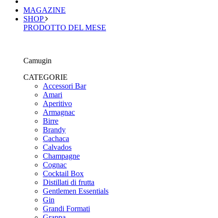
MAGAZINE
SHOP
PRODOTTO DEL MESE
Camugin
CATEGORIE
Accessori Bar
Amari
Aperitivo
Armagnac
Birre
Brandy
Cachaca
Calvados
Champagne
Cognac
Cocktail Box
Distillati di frutta
Gentlemen Essentials
Gin
Grandi Formati
Grappa