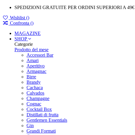
SPEDIZIONI GRATUITE PER ORDINI SUPERIORI A 49€
Wishlist (
)
Confronta (
)
MAGAZINE
SHOP
Categorie
Prodotto del mese
Accessori Bar
Amari
Aperitivo
Armagnac
Birre
Brandy
Cachaca
Calvados
Champagne
Cognac
Cocktail Box
Distillati di frutta
Gentlemen Essentials
Gin
Grandi Formati