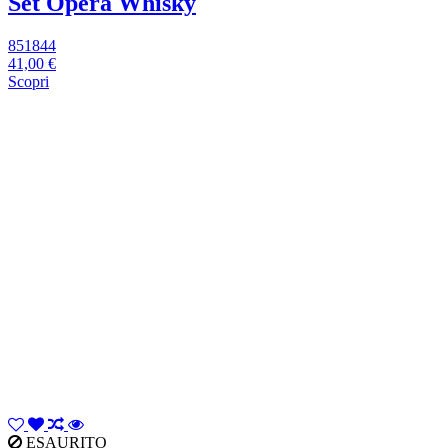
Set Opera Whisky
851844
41,00 €
Scopri
ESAURITO