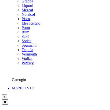
Grappa
Liquori
Mezcal
No alcol
Pisco
Idee Regalo
Porto
Rum
Sakè
Sodati
Spumanti
Tequila
Vermouth
Vodka
Whisky
Camugin
MANIFESTO