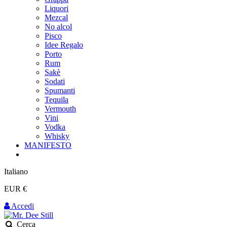
Liquori
Mezcal
No alcol
Pisco
Idee Regalo
Porto
Rum
Sakè
Sodati
Spumanti
Tequila
Vermouth
Vini
Vodka
Whisky
MANIFESTO
Italiano
EUR €
Accedi
Cerca